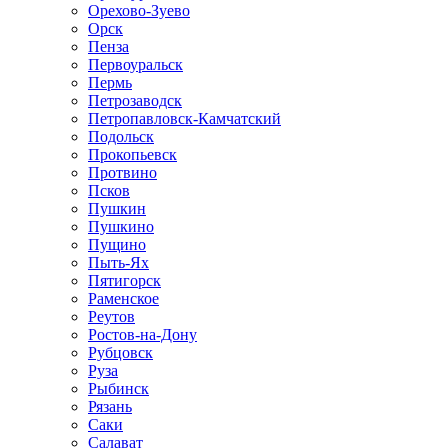
Орехово-Зуево
Орск
Пенза
Первоуральск
Пермь
Петрозаводск
Петропавловск-Камчатский
Подольск
Прокопьевск
Протвино
Псков
Пушкин
Пушкино
Пущино
Пыть-Ях
Пятигорск
Раменское
Реутов
Ростов-на-Дону
Рубцовск
Руза
Рыбинск
Рязань
Саки
Салават