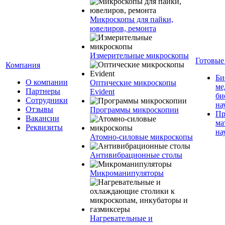
Микроскопы для пайки,
ювелиров, ремонта
Измерительные микроскопы
Готовые
Компания
Би
О компании
Оптические микроскопы
ме
Партнеры
Evident
би
Сотрудники
на
Отзывы
Программы микроскопии
Пр
Вакансии
ма
Реквизиты
на
Атомно-силовые микроскопы
Антивибрационные столы
Микроманипуляторы
Нагревательные и