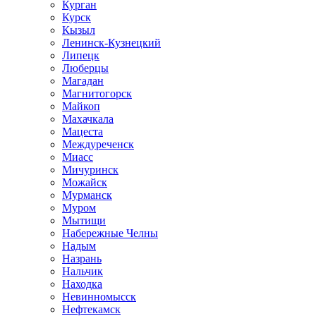
Курган
Курск
Кызыл
Ленинск-Кузнецкий
Липецк
Люберцы
Магадан
Магнитогорск
Майкоп
Махачкала
Мацеста
Междуреченск
Миасс
Мичуринск
Можайск
Мурманск
Муром
Мытищи
Набережные Челны
Надым
Назрань
Нальчик
Находка
Невинномысск
Нефтекамск