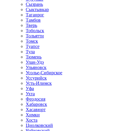
Сызрань
Сыктывкар
Таганрог
Тамбов
Тверь
Тобольск
Тольятти
Томск
Туапсе
Тула
Тюмень
Улан-Удэ
Ульяновск
Усолье-Сибирское
Уссурийск
Усть-Илимск
Уфа
Ухта
Феодосия
Хабаровск
Хасавюрт
Химки
Хоста
Циолковский
Чайковский