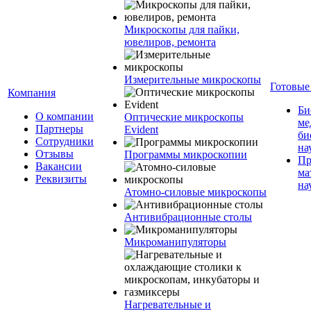
Микроскопы для пайки,
ювелиров, ремонта
Измерительные микроскопы
Готовые
Компания
Би
О компании
Оптические микроскопы
ме
Партнеры
Evident
би
Сотрудники
на
Отзывы
Программы микроскопии
Пр
Вакансии
ма
Реквизиты
на
Атомно-силовые микроскопы
Антивибрационные столы
Микроманипуляторы
Нагревательные и