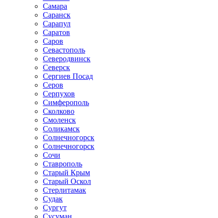
Самара
Саранск
Сарапул
Саратов
Саров
Севастополь
Северодвинск
Северск
Сергиев Посад
Серов
Серпухов
Симферополь
Сколково
Смоленск
Соликамск
Солнечногорск
Солнечногорск
Сочи
Ставрополь
Старый Крым
Старый Оскол
Стерлитамак
Судак
Сургут
Сусуман