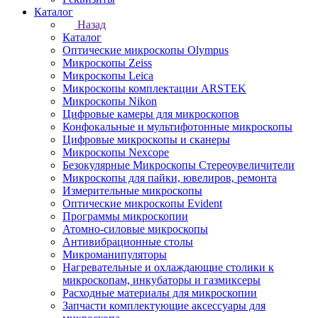
Каталог
Назад
Каталог
Оптические микроскопы Olympus
Микроскопы Zeiss
Микроскопы Leica
Микроскопы комплектации ARSTEK
Микроскопы Nikon
Цифровые камеры для микроскопов
Конфокальные и мультифотонные микроскопы
Цифровые микроскопы и сканеры
Микроскопы Nexcope
Безокулярные Микроскопы Стереоувеличители
Микроскопы для пайки, ювелиров, ремонта
Измерительные микроскопы
Оптические микроскопы Evident
Программы микроскопии
Атомно-силовые микроскопы
Антивибрационные столы
Микроманипуляторы
Нагревательные и охлаждающие столики к
микроскопам, инкубаторы и газмиксеры
Расходные материалы для микроскопии
Запчасти комплектующие аксессуары для