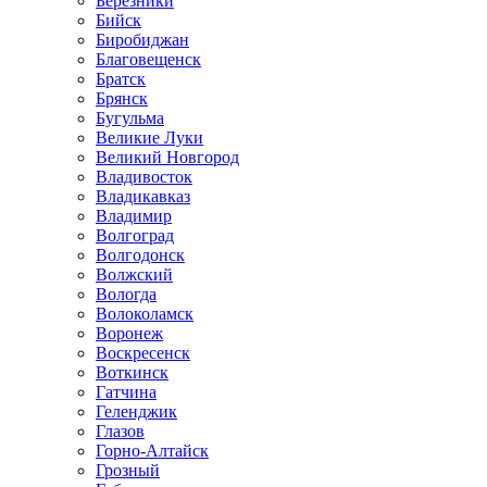
Березники
Бийск
Биробиджан
Благовещенск
Братск
Брянск
Бугульма
Великие Луки
Великий Новгород
Владивосток
Владикавказ
Владимир
Волгоград
Волгодонск
Волжский
Вологда
Волоколамск
Воронеж
Воскресенск
Воткинск
Гатчина
Геленджик
Глазов
Горно-Алтайск
Грозный