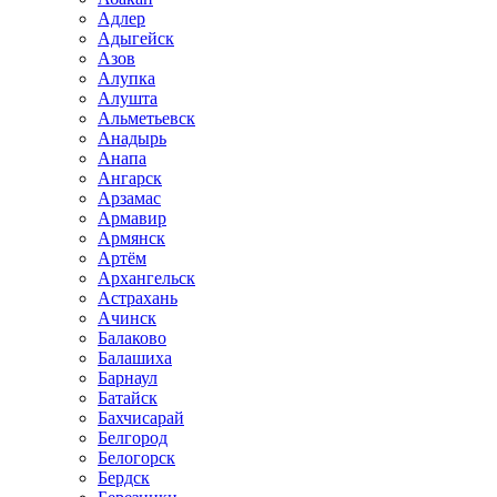
Адлер
Адыгейск
Азов
Алупка
Алушта
Альметьевск
Анадырь
Анапа
Ангарск
Арзамас
Армавир
Армянск
Артём
Архангельск
Астрахань
Ачинск
Балаково
Балашиха
Барнаул
Батайск
Бахчисарай
Белгород
Белогорск
Бердск