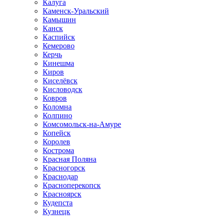
Калуга
Каменск-Уральский
Камышин
Канск
Каспийск
Кемерово
Керчь
Кинешма
Киров
Киселёвск
Кисловодск
Ковров
Коломна
Колпино
Комсомольск-на-Амуре
Копейск
Королев
Кострома
Красная Поляна
Красногорск
Краснодар
Красноперекопск
Красноярск
Кудепста
Кузнецк