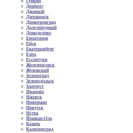
Губкин
Дербент
Джанкой
Дзержинск
Димитровград
Долгопрудный
Домодедово
Евпатория
Ейск
Екатеринбург
Елец
Ессентуки
Железногорск
Жуковский
Зеленоград
Зеленодольск
Златоуст
Иваново
Ижевск
Инкерман
Иркутск
Истра
Йошкар-Ола
Казань
Калининград