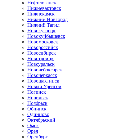
Нефтеюганск
Нижневартовск
Нижнекамск
Нижний Новгород
Нижний Тагил
Новокузнецк
Новокуйбышевск
Новомосковск
Новороссийск
Новосибирск
Новотроицк
Новоуральск
Новочебоксарск
Новочеркасск
Новошахтинск
Новый Уренгой
Ногинск
Норильск
Ноябрьск
Обнинск
Одинцово
Октябрьский
Омск
Орел
Оренбург