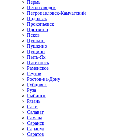
Пермь
Петрозаводск
Петропавловск-Камчатский
Подольск
Прокопьевск
Протвино
Псков
Пушкин
Пушкино
Пущино
Пыть-Ях
Пятигорск
Раменское
Реутов
Ростов-на-Дону
Рубцовск
Руза
Рыбинск
Рязань
Саки
Салават
Самара
Саранск
Сарапул
Саратов