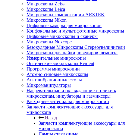
Микроскопы Zeiss
Микроскопы Leica
Микроскопы комплектации ARSTEK
Микроскопы Nikon
Цифровые камеры для микроскопов
Конфокальные и мультифотонные микроскопы
Цифровые микроскопы и сканеры
Микроскопы Nexcope
Безокулярные Микроскопы Стереоувеличители
Микроскопы для пайки, ювелиров, ремонта
Измерительные микроскопы
Оптические микроскопы Evident
Программы микроскопии
Атомно-силовые микроскопы
Антивибрационные столы
Микроманипуляторы
Нагревательные и охлаждающие столики к
микроскопам, инкубаторы и газмиксеры
Расходные материалы для микроскопии
Запчасти комплектующие аксессуары для
микроскопа
Назад
Запчасти комплектующие аксессуары для
микроскопа
Лампы стеклянные