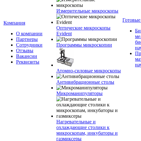
Измерительные микроскопы
Готовые
Компания
Оптические микроскопы
Би
О компании
Evident
ме
Партнеры
би
Сотрудники
Программы микроскопии
на
Отзывы
Пр
Вакансии
ма
Реквизиты
на
Атомно-силовые микроскопы
Антивибрационные столы
Микроманипуляторы
Нагревательные и
охлаждающие столики к
микроскопам, инкубаторы и
газмиксеры