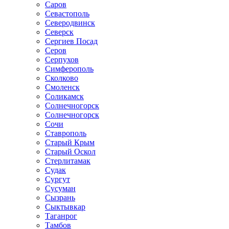
Саров
Севастополь
Северодвинск
Северск
Сергиев Посад
Серов
Серпухов
Симферополь
Сколково
Смоленск
Соликамск
Солнечногорск
Солнечногорск
Сочи
Ставрополь
Старый Крым
Старый Оскол
Стерлитамак
Судак
Сургут
Сусуман
Сызрань
Сыктывкар
Таганрог
Тамбов