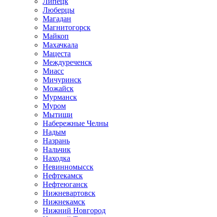
Липецк
Люберцы
Магадан
Магнитогорск
Майкоп
Махачкала
Мацеста
Междуреченск
Миасс
Мичуринск
Можайск
Мурманск
Муром
Мытищи
Набережные Челны
Надым
Назрань
Нальчик
Находка
Невинномысск
Нефтекамск
Нефтеюганск
Нижневартовск
Нижнекамск
Нижний Новгород