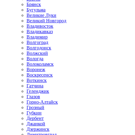
Брянск
Бугульма
Великие Луки
Великий Новгород
Владивосток
Владикавказ
Владимир
Волгоград
Волгодонск
Волжский
Вологда
Волоколамск
Воронеж
Воскресенск
Воткинск
Гатчина
Геленджик
Глазов
Горно-Алтайск
Грозный
Губкин
Дербент
Джанкой
Дзержинск
Димитровград