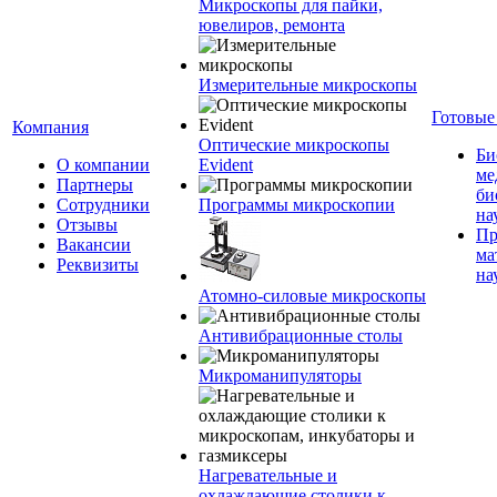
Микроскопы для пайки,
ювелиров, ремонта
Измерительные микроскопы
Готовые
Компания
Оптические микроскопы
Би
О компании
Evident
ме
Партнеры
би
Сотрудники
Программы микроскопии
на
Отзывы
Пр
Вакансии
ма
Реквизиты
на
Атомно-силовые микроскопы
Антивибрационные столы
Микроманипуляторы
Нагревательные и
охлаждающие столики к