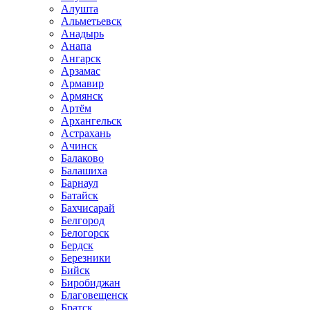
Алушта
Альметьевск
Анадырь
Анапа
Ангарск
Арзамас
Армавир
Армянск
Артём
Архангельск
Астрахань
Ачинск
Балаково
Балашиха
Барнаул
Батайск
Бахчисарай
Белгород
Белогорск
Бердск
Березники
Бийск
Биробиджан
Благовещенск
Братск