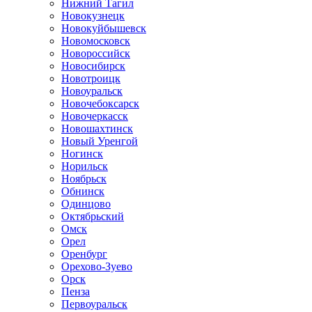
Нижний Тагил
Новокузнецк
Новокуйбышевск
Новомосковск
Новороссийск
Новосибирск
Новотроицк
Новоуральск
Новочебоксарск
Новочеркасск
Новошахтинск
Новый Уренгой
Ногинск
Норильск
Ноябрьск
Обнинск
Одинцово
Октябрьский
Омск
Орел
Оренбург
Орехово-Зуево
Орск
Пенза
Первоуральск