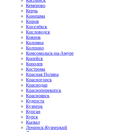
Каспийск
Кемерово
Керчь
Кинешма
Киров
Киселёвск
Кисловодск
Ковров
Коломна
Колпино
Комсомольск-на-Амуре
Копейск
Королев
Кострома
Красная Поляна
Красногорск
Краснодар
Красноперекопск
Красноярск
Кудепста
Кузнецк
Курган
Курск
Кызыл
Ленинск-Кузнецкий