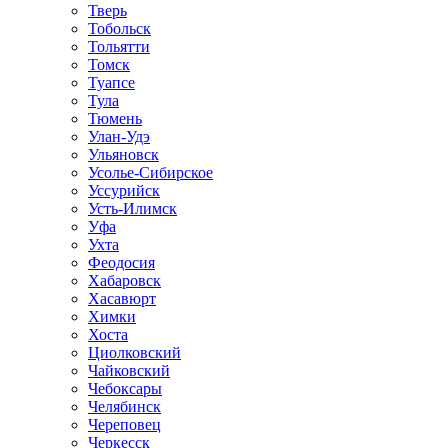
Тверь
Тобольск
Тольятти
Томск
Туапсе
Тула
Тюмень
Улан-Удэ
Ульяновск
Усолье-Сибирское
Уссурийск
Усть-Илимск
Уфа
Ухта
Феодосия
Хабаровск
Хасавюрт
Химки
Хоста
Циолковский
Чайковский
Чебоксары
Челябинск
Череповец
Черкесск