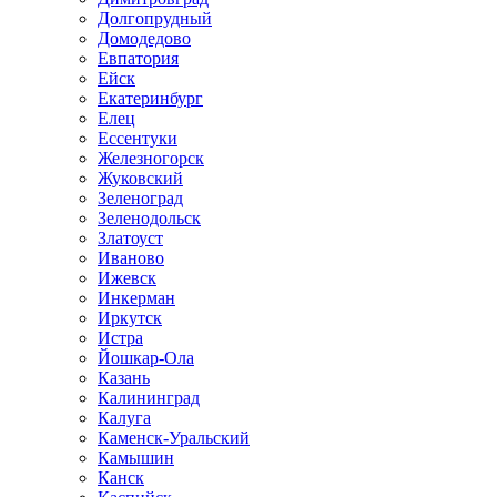
Долгопрудный
Домодедово
Евпатория
Ейск
Екатеринбург
Елец
Ессентуки
Железногорск
Жуковский
Зеленоград
Зеленодольск
Златоуст
Иваново
Ижевск
Инкерман
Иркутск
Истра
Йошкар-Ола
Казань
Калининград
Калуга
Каменск-Уральский
Камышин
Канск