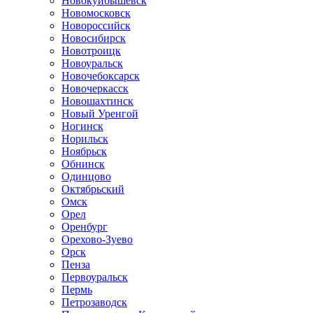
Новокуйбышевск
Новомосковск
Новороссийск
Новосибирск
Новотроицк
Новоуральск
Новочебоксарск
Новочеркасск
Новошахтинск
Новый Уренгой
Ногинск
Норильск
Ноябрьск
Обнинск
Одинцово
Октябрьский
Омск
Орел
Оренбург
Орехово-Зуево
Орск
Пенза
Первоуральск
Пермь
Петрозаводск