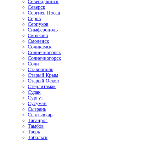
Северодвинск
Северск
Сергиев Посад
Серов
Серпухов
Симферополь
Сколково
Смоленск
Соликамск
Солнечногорск
Солнечногорск
Сочи
Ставрополь
Старый Крым
Старый Оскол
Стерлитамак
Судак
Сургут
Сусуман
Сызрань
Сыктывкар
Таганрог
Тамбов
Тверь
Тобольск