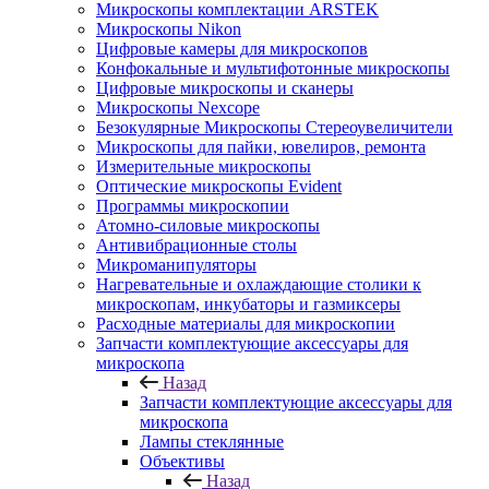
Микроскопы комплектации ARSTEK
Микроскопы Nikon
Цифровые камеры для микроскопов
Конфокальные и мультифотонные микроскопы
Цифровые микроскопы и сканеры
Микроскопы Nexcope
Безокулярные Микроскопы Стереоувеличители
Микроскопы для пайки, ювелиров, ремонта
Измерительные микроскопы
Оптические микроскопы Evident
Программы микроскопии
Атомно-силовые микроскопы
Антивибрационные столы
Микроманипуляторы
Нагревательные и охлаждающие столики к
микроскопам, инкубаторы и газмиксеры
Расходные материалы для микроскопии
Запчасти комплектующие аксессуары для
микроскопа
Назад
Запчасти комплектующие аксессуары для
микроскопа
Лампы стеклянные
Объективы
Назад