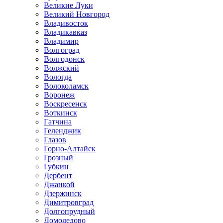
Великие Луки
Великий Новгород
Владивосток
Владикавказ
Владимир
Волгоград
Волгодонск
Волжский
Вологда
Волоколамск
Воронеж
Воскресенск
Воткинск
Гатчина
Геленджик
Глазов
Горно-Алтайск
Грозный
Губкин
Дербент
Джанкой
Дзержинск
Димитровград
Долгопрудный
Домодедово