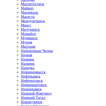
Магнитогорск
Майкоп
Махачкала
Мацеста
Междуреченск
Миасс
Мичуринск
Можайск
Мурманск
Муром
Мытищи
Набережные Челны
Надым
Назрань
Нальчик
Находка
Невинномысск
Нефтекамск
Нефтеюганск
Нижневартовск
Нижнекамск
Нижний Новгород
Нижний Тагил
Новокузнецк