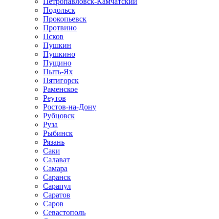
Петропавловск-Камчатский
Подольск
Прокопьевск
Протвино
Псков
Пушкин
Пушкино
Пущино
Пыть-Ях
Пятигорск
Раменское
Реутов
Ростов-на-Дону
Рубцовск
Руза
Рыбинск
Рязань
Саки
Салават
Самара
Саранск
Сарапул
Саратов
Саров
Севастополь