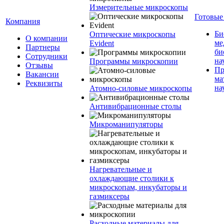
Измерительные микроскопы
Готовые
Компания
Би
Оптические микроскопы
О компании
ме
Evident
Партнеры
би
Сотрудники
на
Программы микроскопии
Отзывы
Пр
Вакансии
ма
Реквизиты
на
Атомно-силовые микроскопы
Антивибрационные столы
Микроманипуляторы
Нагревательные и
охлаждающие столики к
микроскопам, инкубаторы и
газмиксеры
Расходные материалы для