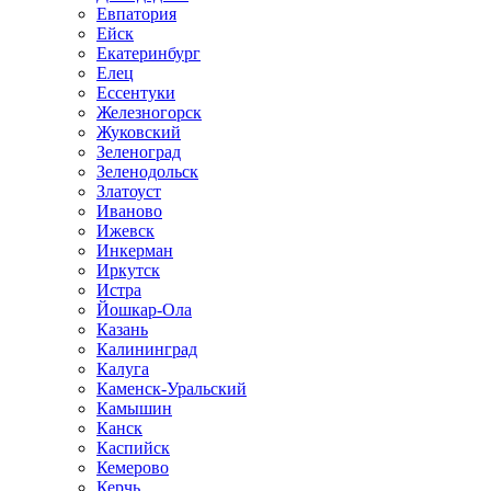
Евпатория
Ейск
Екатеринбург
Елец
Ессентуки
Железногорск
Жуковский
Зеленоград
Зеленодольск
Златоуст
Иваново
Ижевск
Инкерман
Иркутск
Истра
Йошкар-Ола
Казань
Калининград
Калуга
Каменск-Уральский
Камышин
Канск
Каспийск
Кемерово
Керчь