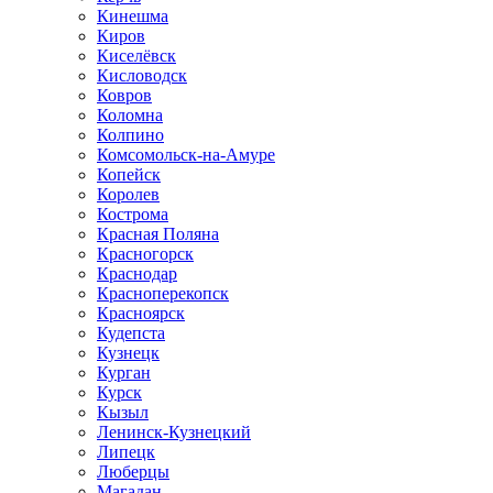
Кинешма
Киров
Киселёвск
Кисловодск
Ковров
Коломна
Колпино
Комсомольск-на-Амуре
Копейск
Королев
Кострома
Красная Поляна
Красногорск
Краснодар
Красноперекопск
Красноярск
Кудепста
Кузнецк
Курган
Курск
Кызыл
Ленинск-Кузнецкий
Липецк
Люберцы
Магадан