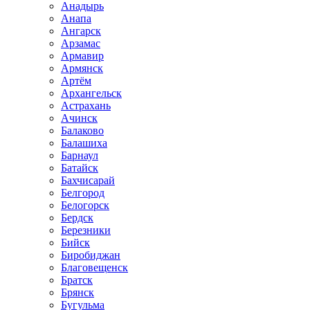
Анадырь
Анапа
Ангарск
Арзамас
Армавир
Армянск
Артём
Архангельск
Астрахань
Ачинск
Балаково
Балашиха
Барнаул
Батайск
Бахчисарай
Белгород
Белогорск
Бердск
Березники
Бийск
Биробиджан
Благовещенск
Братск
Брянск
Бугульма