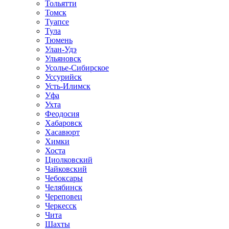
Тольятти
Томск
Туапсе
Тула
Тюмень
Улан-Удэ
Ульяновск
Усолье-Сибирское
Уссурийск
Усть-Илимск
Уфа
Ухта
Феодосия
Хабаровск
Хасавюрт
Химки
Хоста
Циолковский
Чайковский
Чебоксары
Челябинск
Череповец
Черкесск
Чита
Шахты