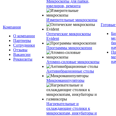
Микроскопы для пайки,
ювелиров, ремонта
Измерительные микроскопы
Готовые
Компания
Би
Оптические микроскопы
О компании
ме
Evident
Партнеры
би
Сотрудники
на
Программы микроскопии
Отзывы
Пр
Вакансии
ма
Реквизиты
на
Атомно-силовые микроскопы
Антивибрационные столы
Микроманипуляторы
Нагревательные и
охлаждающие столики к
микроскопам, инкубаторы и