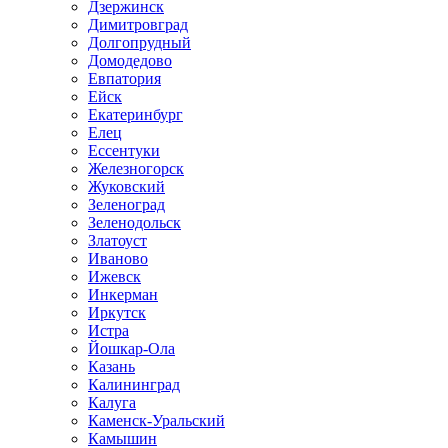
Дзержинск
Димитровград
Долгопрудный
Домодедово
Евпатория
Ейск
Екатеринбург
Елец
Ессентуки
Железногорск
Жуковский
Зеленоград
Зеленодольск
Златоуст
Иваново
Ижевск
Инкерман
Иркутск
Истра
Йошкар-Ола
Казань
Калининград
Калуга
Каменск-Уральский
Камышин