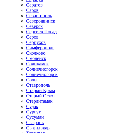
Саратов
Саров
Севастополь
Северодвинск
Северск
Сергиев Посад
Серов
Серпухов
Симферополь
Сколково
Смоленск
Соликамск
Солнечногорск
Солнечногорск
Сочи
Ставрополь
Старый Крым
Старый Оскол
Стерлитамак
Судак
Сургут
Сусуман
Сызрань
Сыктывкар