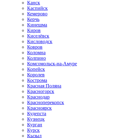
Канск
Каспийск
Кемерово
Керчь
Кинешма
Киров
Киселёвск
Кисловодск
Ковров
Коломна
Колпино
Комсомольск-на-Амуре
Копейск
Королев
Кострома
Красная Поляна
Красногорск
Краснодар
Красноперекопск
Красноярск
Кудепста
Кузнецк
Курган
Курск
Кызыл