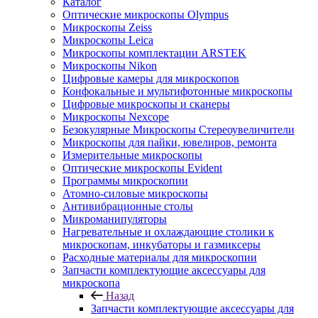
Каталог
Оптические микроскопы Olympus
Микроскопы Zeiss
Микроскопы Leica
Микроскопы комплектации ARSTEK
Микроскопы Nikon
Цифровые камеры для микроскопов
Конфокальные и мультифотонные микроскопы
Цифровые микроскопы и сканеры
Микроскопы Nexcope
Безокулярные Микроскопы Стереоувеличители
Микроскопы для пайки, ювелиров, ремонта
Измерительные микроскопы
Оптические микроскопы Evident
Программы микроскопии
Атомно-силовые микроскопы
Антивибрационные столы
Микроманипуляторы
Нагревательные и охлаждающие столики к
микроскопам, инкубаторы и газмиксеры
Расходные материалы для микроскопии
Запчасти комплектующие аксессуары для
микроскопа
Назад
Запчасти комплектующие аксессуары для