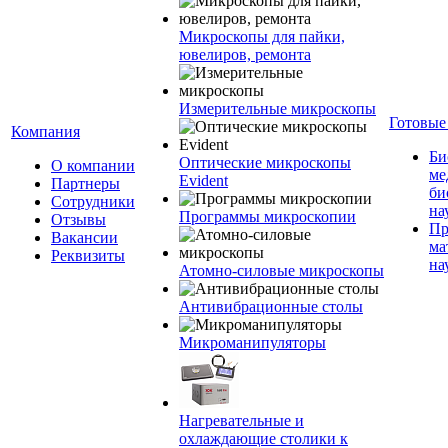
Микроскопы для пайки,
ювелиров, ремонта
Измерительные микроскопы
Готовые
Компания
Би
Оптические микроскопы
О компании
ме
Evident
Партнеры
би
Сотрудники
на
Программы микроскопии
Отзывы
Пр
Вакансии
ма
Реквизиты
на
Атомно-силовые микроскопы
Антивибрационные столы
Микроманипуляторы
Нагревательные и
охлаждающие столики к