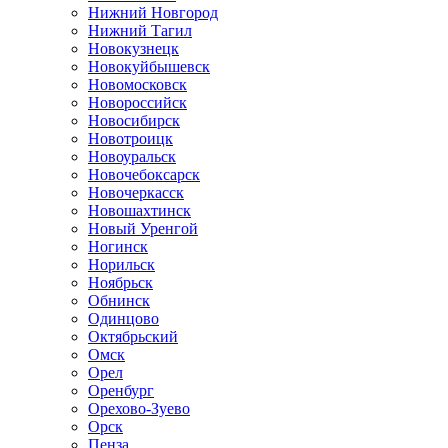
Нижний Новгород
Нижний Тагил
Новокузнецк
Новокуйбышевск
Новомосковск
Новороссийск
Новосибирск
Новотроицк
Новоуральск
Новочебоксарск
Новочеркасск
Новошахтинск
Новый Уренгой
Ногинск
Норильск
Ноябрьск
Обнинск
Одинцово
Октябрьский
Омск
Орел
Оренбург
Орехово-Зуево
Орск
Пенза