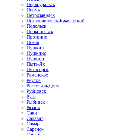
Первоуральск
Пермь
Петрозаводск
Петропавловск-Камчатский
Подольск
Прокопьевск
Протвино
Псков
Пушкин
Пушкино
Пущино
Пыть-Ях
Пятигорск
Раменское
Реутов
Ростов-на-Дону
Рубцовск
Руза
Рыбинск
Рязань
Саки
Салават
Самара
Саранск
Сарапул