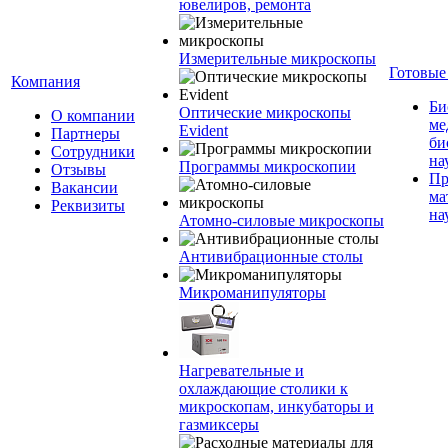
ювелиров, ремонта
Измерительные микроскопы
Готовые
Компания
Би
Оптические микроскопы
О компании
ме
Evident
Партнеры
би
Сотрудники
на
Программы микроскопии
Отзывы
Пр
Вакансии
ма
Реквизиты
на
Атомно-силовые микроскопы
Антивибрационные столы
Микроманипуляторы
Нагревательные и
охлаждающие столики к
микроскопам, инкубаторы и
газмиксеры