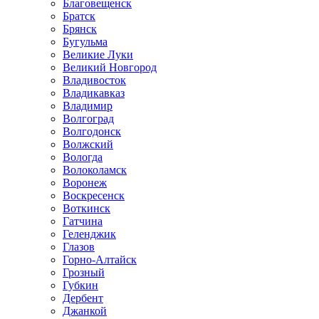
Благовещенск
Братск
Брянск
Бугульма
Великие Луки
Великий Новгород
Владивосток
Владикавказ
Владимир
Волгоград
Волгодонск
Волжский
Вологда
Волоколамск
Воронеж
Воскресенск
Воткинск
Гатчина
Геленджик
Глазов
Горно-Алтайск
Грозный
Губкин
Дербент
Джанкой