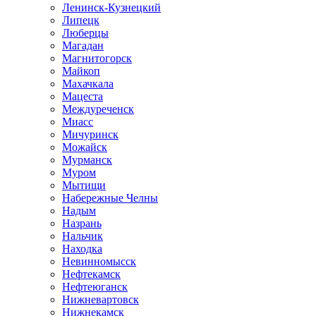
Ленинск-Кузнецкий
Липецк
Люберцы
Магадан
Магнитогорск
Майкоп
Махачкала
Мацеста
Междуреченск
Миасс
Мичуринск
Можайск
Мурманск
Муром
Мытищи
Набережные Челны
Надым
Назрань
Нальчик
Находка
Невинномысск
Нефтекамск
Нефтеюганск
Нижневартовск
Нижнекамск