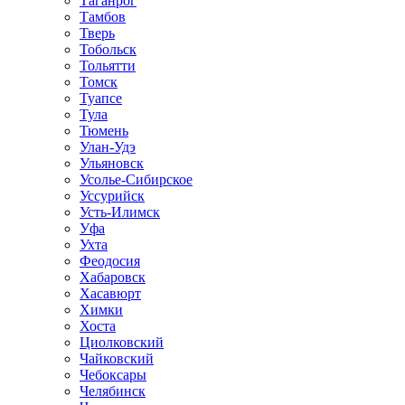
Таганрог
Тамбов
Тверь
Тобольск
Тольятти
Томск
Туапсе
Тула
Тюмень
Улан-Удэ
Ульяновск
Усолье-Сибирское
Уссурийск
Усть-Илимск
Уфа
Ухта
Феодосия
Хабаровск
Хасавюрт
Химки
Хоста
Циолковский
Чайковский
Чебоксары
Челябинск