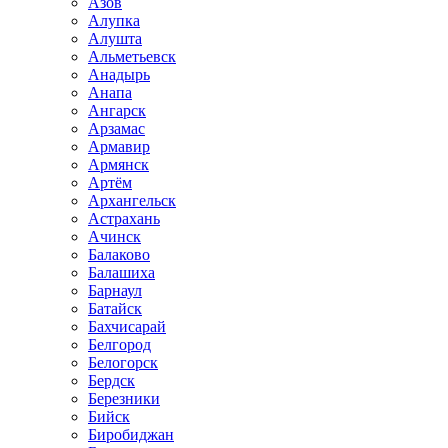
Азов
Алупка
Алушта
Альметьевск
Анадырь
Анапа
Ангарск
Арзамас
Армавир
Армянск
Артём
Архангельск
Астрахань
Ачинск
Балаково
Балашиха
Барнаул
Батайск
Бахчисарай
Белгород
Белогорск
Бердск
Березники
Бийск
Биробиджан