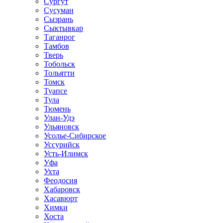
Сургут
Сусуман
Сызрань
Сыктывкар
Таганрог
Тамбов
Тверь
Тобольск
Тольятти
Томск
Туапсе
Тула
Тюмень
Улан-Удэ
Ульяновск
Усолье-Сибирское
Уссурийск
Усть-Илимск
Уфа
Ухта
Феодосия
Хабаровск
Хасавюрт
Химки
Хоста