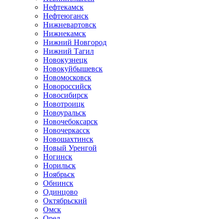
Нефтекамск
Нефтеюганск
Нижневартовск
Нижнекамск
Нижний Новгород
Нижний Тагил
Новокузнецк
Новокуйбышевск
Новомосковск
Новороссийск
Новосибирск
Новотроицк
Новоуральск
Новочебоксарск
Новочеркасск
Новошахтинск
Новый Уренгой
Ногинск
Норильск
Ноябрьск
Обнинск
Одинцово
Октябрьский
Омск
Орел