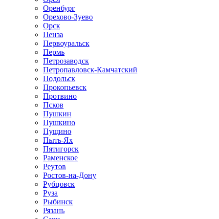
Оренбург
Орехово-Зуево
Орск
Пенза
Первоуральск
Пермь
Петрозаводск
Петропавловск-Камчатский
Подольск
Прокопьевск
Протвино
Псков
Пушкин
Пушкино
Пущино
Пыть-Ях
Пятигорск
Раменское
Реутов
Ростов-на-Дону
Рубцовск
Руза
Рыбинск
Рязань