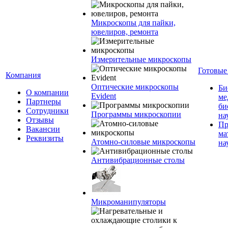
Микроскопы для пайки,
ювелиров, ремонта
Измерительные микроскопы
Готовые
Компания
Оптические микроскопы
Би
О компании
Evident
ме
Партнеры
би
Сотрудники
Программы микроскопии
на
Отзывы
Пр
Вакансии
ма
Реквизиты
Атомно-силовые микроскопы
на
Антивибрационные столы
Микроманипуляторы