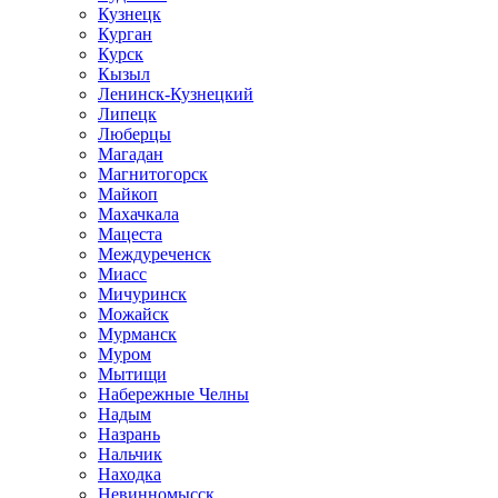
Кузнецк
Курган
Курск
Кызыл
Ленинск-Кузнецкий
Липецк
Люберцы
Магадан
Магнитогорск
Майкоп
Махачкала
Мацеста
Междуреченск
Миасс
Мичуринск
Можайск
Мурманск
Муром
Мытищи
Набережные Челны
Надым
Назрань
Нальчик
Находка
Невинномысск