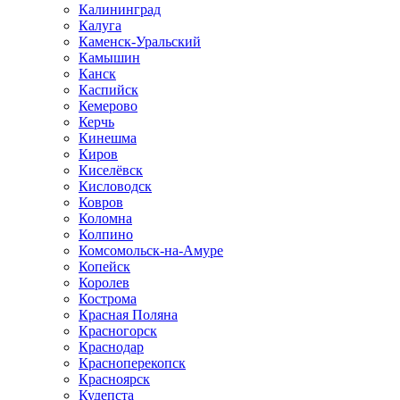
Калининград
Калуга
Каменск-Уральский
Камышин
Канск
Каспийск
Кемерово
Керчь
Кинешма
Киров
Киселёвск
Кисловодск
Ковров
Коломна
Колпино
Комсомольск-на-Амуре
Копейск
Королев
Кострома
Красная Поляна
Красногорск
Краснодар
Красноперекопск
Красноярск
Кудепста