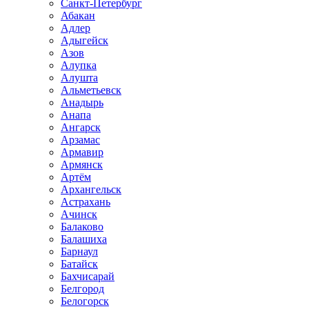
Санкт-Петербург
Абакан
Адлер
Адыгейск
Азов
Алупка
Алушта
Альметьевск
Анадырь
Анапа
Ангарск
Арзамас
Армавир
Армянск
Артём
Архангельск
Астрахань
Ачинск
Балаково
Балашиха
Барнаул
Батайск
Бахчисарай
Белгород
Белогорск