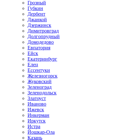
Грозный
Губкин
Дербент
Джанкой
Дзержинск
Димитровград
Долгопрудный
Домодедово
Евпатория
Ейск
Екатеринбург
Елец
Ессентуки
Железногорск
Жуковский
Зеленоград
Зеленодольск
Златоуст
Иваново
Ижевск
Инкерман
Иркутск
Истра
Йошкар-Ола
Казань