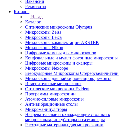
Вакансии
Реквизиты
Каталог
Назад
Каталог
Оптические микроскопы Olympus
Микроскопы Zeiss
Микроскопы Leica
Микроскопы комплектации ARSTEK
Микроскопы Nikon
Цифровые камеры для микроскопов
Конфокальные и мультифотонные микроскопы
Цифровые микроскопы и сканеры
Микроскопы Nexcope
Безокулярные Микроскопы Стереоувеличители
Микроскопы для пайки, ювелиров, ремонта
Измерительные микроскопы
Оптические микроскопы Evident
Программы микроскопии
Атомно-силовые микроскопы
Антивибрационные столы
Микроманипуляторы
Нагревательные и охлаждающие столики к
микроскопам, инкубаторы и газмиксеры
Расходные материалы для микроскопии