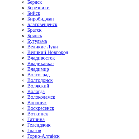
Бердск
Березники
Бийск
Биробиджан
Благовещенск
Братск
Брянск
Бугульма
Великие Луки
Великий Новгород
Владивосток
Владикавказ
Владимир
Волгоград
Волгодонск
Волжский
Вологда
Волоколамск
Воронеж
Воскресенск
Воткинск
Гатчина
Геленджик
Глазов
Горно-Алтайск