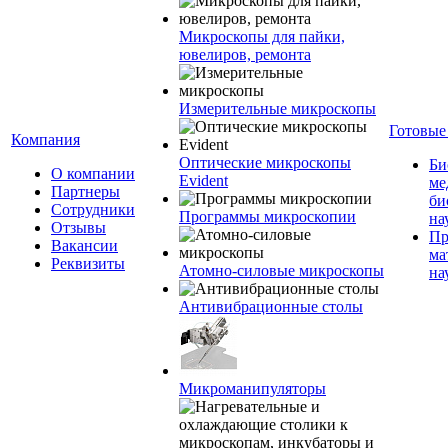
Микроскопы для пайки,
ювелиров, ремонта
Измерительные микроскопы
Готовые
Компания
Оптические микроскопы
Би
О компании
Evident
ме
Партнеры
би
Сотрудники
Программы микроскопии
на
Отзывы
Пр
Вакансии
ма
Реквизиты
Атомно-силовые микроскопы
на
Антивибрационные столы
Микроманипуляторы