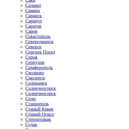
Саки
Салават
Самара
Саранск
Сарапул
Саратов
Саров
Севастополь
Северодвинск
Северск
Сергиев Посад
Серов
Серпухов
Симферополь
Сколково
Смоленск
Соликамск
Солнечногорск
Солнечногорск
Сочи
Ставрополь
Старый Крым
Старый Оскол
Стерлитамак
Судак