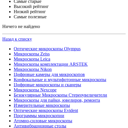
Самые старые
Высокий рейтинг
Низкий рейтинг
Самые полезные
Ничего не найдено
Назад к списку
Оптические микроскопы Olympus
Микроскопы Zeiss
Микроскопы Leica
Микроскопы комплектации ARSTEK
Микроскопы Nikon
Цифровые камеры для микроскопов
Конфокальные и мультифотонные микроскопы
Цифровые микроскопы и сканеры
Микроскопы Nexcope
Безокулярные Микроскопы Стереоувеличители
Микроскопы для пайки, ювелиров, ремонта
Измерительные микроскопы
Оптические микроскопы Evident
Программы микроскопии
Атомно-силовые микроскопы
Антивибрационные столы