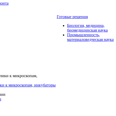
монта
Готовые решения
Биология, медицина,
биомедицинская наука
Промышленность,
материаловедческая наука
ки к микроскопам, инкубаторы
и