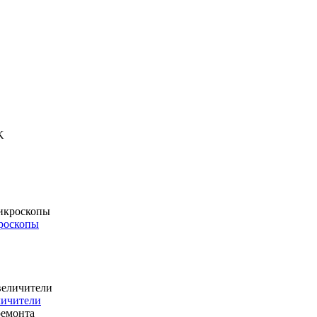
роскопы
личители