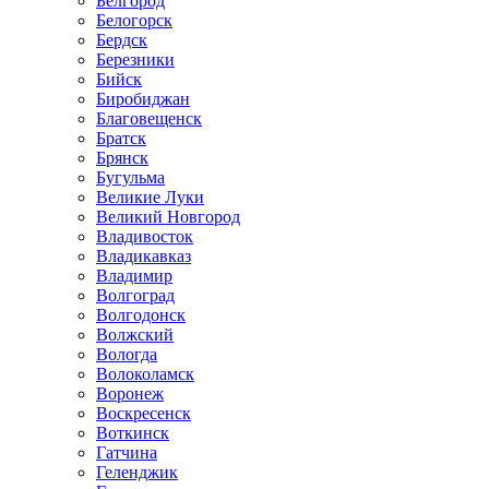
Белгород
Белогорск
Бердск
Березники
Бийск
Биробиджан
Благовещенск
Братск
Брянск
Бугульма
Великие Луки
Великий Новгород
Владивосток
Владикавказ
Владимир
Волгоград
Волгодонск
Волжский
Вологда
Волоколамск
Воронеж
Воскресенск
Воткинск
Гатчина
Геленджик