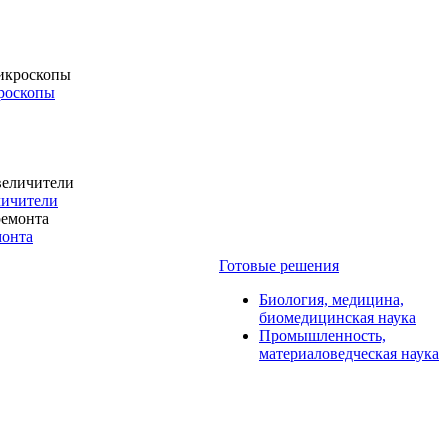
роскопы
личители
монта
Готовые решения
Биология, медицина,
биомедицинская наука
Промышленность,
материаловедческая наука