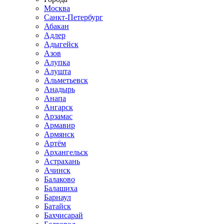
Москва
Санкт-Петербург
Абакан
Адлер
Адыгейск
Азов
Алупка
Алушта
Альметьевск
Анадырь
Анапа
Ангарск
Арзамас
Армавир
Армянск
Артём
Архангельск
Астрахань
Ачинск
Балаково
Балашиха
Барнаул
Батайск
Бахчисарай