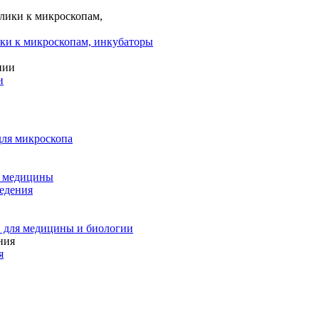
ки к микроскопам, инкубаторы
и
для микроскопа
и медицины
едения
 для медицины и биологии
я