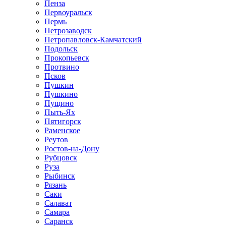
Пенза
Первоуральск
Пермь
Петрозаводск
Петропавловск-Камчатский
Подольск
Прокопьевск
Протвино
Псков
Пушкин
Пушкино
Пущино
Пыть-Ях
Пятигорск
Раменское
Реутов
Ростов-на-Дону
Рубцовск
Руза
Рыбинск
Рязань
Саки
Салават
Самара
Саранск