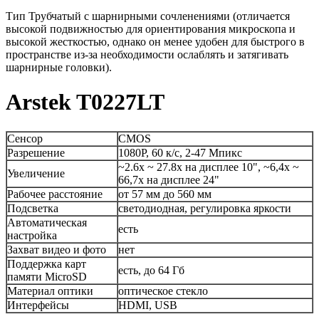
Тип Трубчатый с шарнирными сочленениями (отличается
высокой подвижностью для ориентирования микроскопа и
высокой жесткостью, однако он менее удобен для быстрого в
пространстве из-за необходимости ослаблять и затягивать
шарнирные головки).
Arstek T0227LT
Сенсор
CMOS
Разрешение
1080P, 60 к/с, 2-47 Мпикс
~2.6х ~ 27.8х на дисплее 10", ~6,4х ~
Увеличение
66,7х на дисплее 24"
Рабочее расстояние
от 57 мм до 560 мм
Подсветка
светодиодная, регулировка яркости
Автоматическая
есть
настройка
Захват видео и фото
нет
Поддержка карт
есть, до 64 Гб
памяти MicroSD
Материал оптики
оптическое стекло
Интерфейсы
HDMI, USB