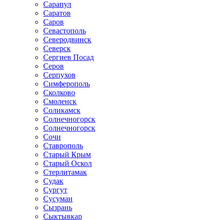
Сарапул
Саратов
Саров
Севастополь
Северодвинск
Северск
Сергиев Посад
Серов
Серпухов
Симферополь
Сколково
Смоленск
Соликамск
Солнечногорск
Солнечногорск
Сочи
Ставрополь
Старый Крым
Старый Оскол
Стерлитамак
Судак
Сургут
Сусуман
Сызрань
Сыктывкар