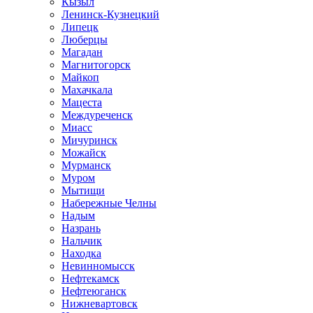
Кызыл
Ленинск-Кузнецкий
Липецк
Люберцы
Магадан
Магнитогорск
Майкоп
Махачкала
Мацеста
Междуреченск
Миасс
Мичуринск
Можайск
Мурманск
Муром
Мытищи
Набережные Челны
Надым
Назрань
Нальчик
Находка
Невинномысск
Нефтекамск
Нефтеюганск
Нижневартовск