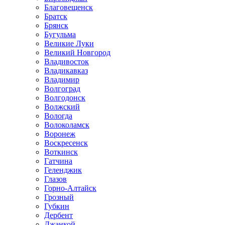
Благовещенск
Братск
Брянск
Бугульма
Великие Луки
Великий Новгород
Владивосток
Владикавказ
Владимир
Волгоград
Волгодонск
Волжский
Вологда
Волоколамск
Воронеж
Воскресенск
Воткинск
Гатчина
Геленджик
Глазов
Горно-Алтайск
Грозный
Губкин
Дербент
Джанкой