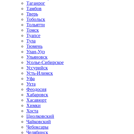
Таганрог
Тамбов
Тверь
Тобольск
Тольятти
Томск
Туапсе
Тула
Тюмень
Улан-Удэ
Ульяновск
Усолье-Сибирское
Уссурийск
Усть-Илимск
Уфа
Ухта
Феодосия
Хабаровск
Хасавюрт
Химки
Хоста
Циолковский
Чайковский
Чебоксары
Челябинск