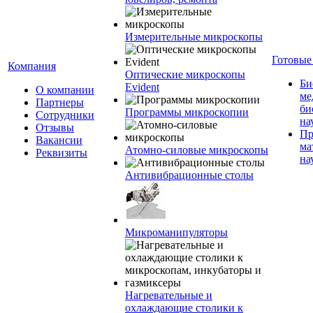
Измерительные микроскопы
Готовые
Компания
Оптические микроскопы
Би
Evident
О компании
ме
Партнеры
би
Программы микроскопии
Сотрудники
на
Отзывы
Пр
Вакансии
ма
Атомно-силовые микроскопы
Реквизиты
на
Антивибрационные столы
Микроманипуляторы
Нагревательные и
охлаждающие столики к