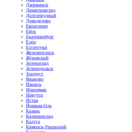
Дзержинск
Димитровград
Долгопрудный
Домодедово
Евпатория
Ейск
Екатеринбург
Елец
Ессентуки
Железногорск
Жуковский
Зеленоград
Зеленодольск
Златоуст
Иваново
Ижевск
Инкерман
Иркутск
Истра
Йошкар-Ола
Казань
Калининград
Калуга
Каменск-Уральский