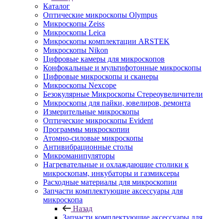
Каталог
Оптические микроскопы Olympus
Микроскопы Zeiss
Микроскопы Leica
Микроскопы комплектации ARSTEK
Микроскопы Nikon
Цифровые камеры для микроскопов
Конфокальные и мультифотонные микроскопы
Цифровые микроскопы и сканеры
Микроскопы Nexcope
Безокулярные Микроскопы Стереоувеличители
Микроскопы для пайки, ювелиров, ремонта
Измерительные микроскопы
Оптические микроскопы Evident
Программы микроскопии
Атомно-силовые микроскопы
Антивибрационные столы
Микроманипуляторы
Нагревательные и охлаждающие столики к
микроскопам, инкубаторы и газмиксеры
Расходные материалы для микроскопии
Запчасти комплектующие аксессуары для
микроскопа
Назад
Запчасти комплектующие аксессуары для