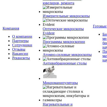
ювелиров, ремонта
Измерительные микроскопы
Готовые
Компания
Оптические микроскопы
Evident
Би
О компании
ме
Партнеры
Программы микроскопии
би
Сотрудники
на
Отзывы
Пр
Вакансии
Атомно-силовые микроскопы
ма
Реквизиты
на
Антивибрационные столы
Микроманипуляторы
Нагревательные и