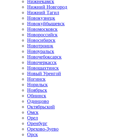
Нижнекамск
Нижний Новгород
Нижний Тагил
Новокузнецк
Новокуйбышевск
Новомосковск
Новороссийск
Новосибирск
Новотроицк
Новоуральск
Новочебоксарск
Новочеркасск
Новошахтинск
Новый Уренгой
Ногинск
Норильск
Ноябрьск
Обнинск
Одинцово
Октябрьский
Омск
Орел
Оренбург
Орехово-Зуево
Орск