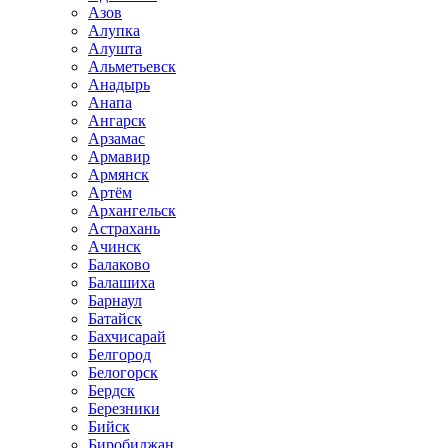
Азов
Алупка
Алушта
Альметьевск
Анадырь
Анапа
Ангарск
Арзамас
Армавир
Армянск
Артём
Архангельск
Астрахань
Ачинск
Балаково
Балашиха
Барнаул
Батайск
Бахчисарай
Белгород
Белогорск
Бердск
Березники
Бийск
Биробиджан