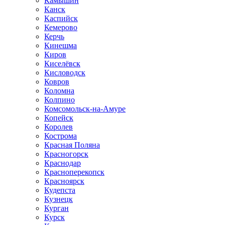
Камышин
Канск
Каспийск
Кемерово
Керчь
Кинешма
Киров
Киселёвск
Кисловодск
Ковров
Коломна
Колпино
Комсомольск-на-Амуре
Копейск
Королев
Кострома
Красная Поляна
Красногорск
Краснодар
Красноперекопск
Красноярск
Кудепста
Кузнецк
Курган
Курск